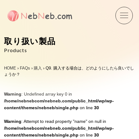
Skip
to
content
取り扱い製品
Products
HOME
›
FAQs
›
購入
›
Q9. 購入する場合は、どのようにしたら良いでし
ょうか？
Warning
: Undefined array key 0 in
/home/nebnebcom/nebneb.com/public_html/wp/wp-
content/themes/nebneb/single.php
on line
30
Warning
: Attempt to read property "name" on null in
/home/nebnebcom/nebneb.com/public_html/wp/wp-
content/themes/nebneb/single.php
on line
30