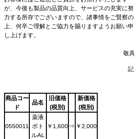
が、今後も製品の品質向上、サービスの充実に努
力する所存でございますので、諸事情をご賢察の
上、何卒ご理解とご協力を賜りますようお願い申
し上げます。
敬具
記
商品コー
旧価格
新価格
品名
ド
(税別)
(税別)
薬液
0550011
ボト
￥1,600
⇒
￥2,000
ルAL