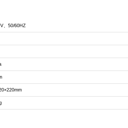
0V、50/60HZ
a
n
20×220mm
g