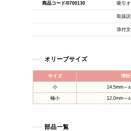
商品コード/0700130
吸引オ
取扱説
添付文
オリーブサイズ
サイズ
球径
小
14.5mm～±
極小
12.0mm～±
部品一覧